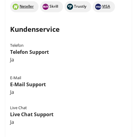
Neteller
Skrill
Trustly
VISA
Kundenservice
Telefon
Telefon Support
Ja
E-Mail
E-Mail Support
Ja
Live Chat
Live Chat Support
Ja