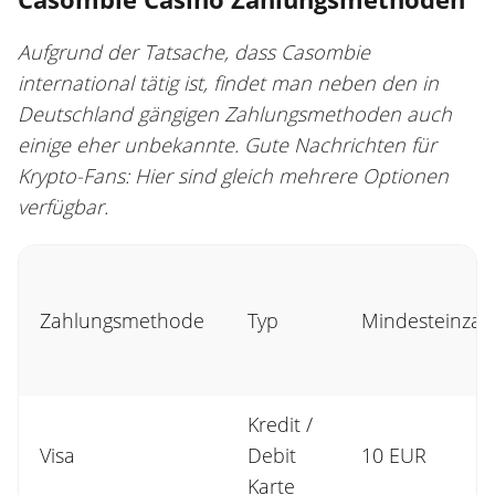
Aufgrund der Tatsache, dass Casombie
international tätig ist, findet man neben den in
Deutschland gängigen Zahlungsmethoden auch
einige eher unbekannte. Gute Nachrichten für
Krypto-Fans: Hier sind gleich mehrere Optionen
verfügbar.
Zahlungsmethode
Typ
Mindesteinzah
Kredit /
Visa
Debit
10 EUR
Karte