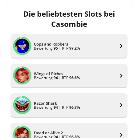
Die beliebtesten Slots bei
Casombie
Cops and Robbers
Bewertung
95
| RTP
97.2%
Wings of Riches
Bewertung
94
| RTP
96.6%
Razor Shark
Bewertung
94
| RTP
96.7%
Dead or Alive 2
Bewertung
94
| RTP
96.8%