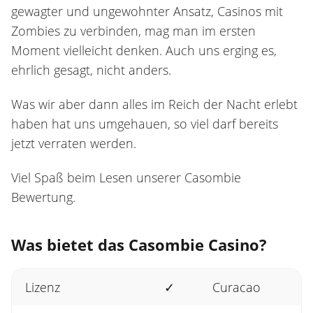
gewagter und ungewohnter Ansatz, Casinos mit
Zombies zu verbinden, mag man im ersten
Moment vielleicht denken. Auch uns erging es,
ehrlich gesagt, nicht anders.
Was wir aber dann alles im Reich der Nacht erlebt
haben hat uns umgehauen, so viel darf bereits
jetzt verraten werden.
Viel Spaß beim Lesen unserer Casombie
Bewertung.
Was bietet das Casombie Casino?
Lizenz
✓
Curacao