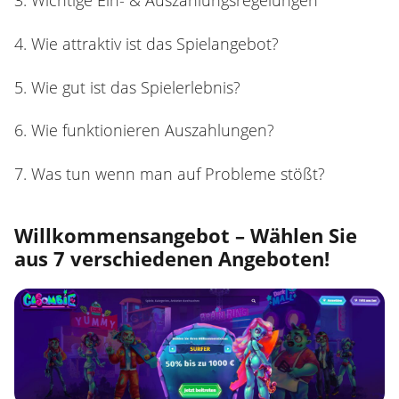
3. Wichtige Ein- & Auszahlungsregelungen
4. Wie attraktiv ist das Spielangebot?
5. Wie gut ist das Spielerlebnis?
6. Wie funktionieren Auszahlungen?
7. Was tun wenn man auf Probleme stößt?
Willkommensangebot – Wählen Sie
aus 7 verschiedenen Angeboten!