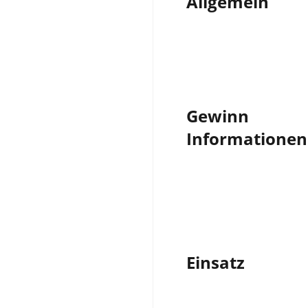
Allgemein
Gewinn
Informationen
Einsatz