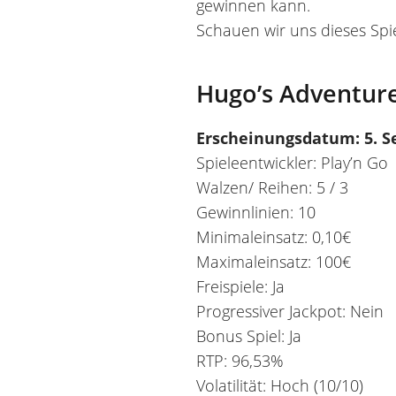
gewinnen kann.
Schauen wir uns dieses Spi
Hugo’s Adventure
Erscheinungsdatum: 5. 
Spieleentwickler: Play’n Go
Walzen/ Reihen: 5 / 3
Gewinnlinien: 10
Minimaleinsatz: 0,10€
Maximaleinsatz: 100€
Freispiele: Ja
Progressiver Jackpot: Nein
Bonus Spiel: Ja
RTP: 96,53%
Volatilität: Hoch (10/10)