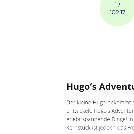
1 /
102.17
Hugo’s Advent
Der kleine Hugo bekommt ab
entwickelt: Hugo’s Adventu
erlebt spannende Dinge! In
Kernstück ist jedoch das Fr