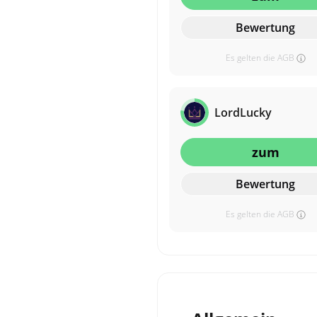
Bewertung
Es gelten die AGB
LordLucky
zum
Bewertung
Es gelten die AGB