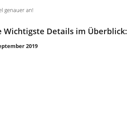
el genauer an!
 Wichtigste Details im Überblick:
September 2019