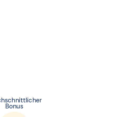
hschnittlicher
Bonus