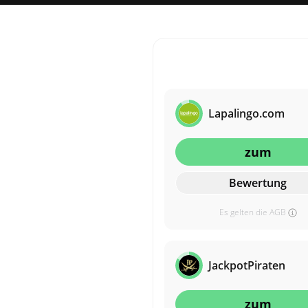
Lapalingo.com
zum
Bewertung
Es gelten die AGB
JackpotPiraten
zum