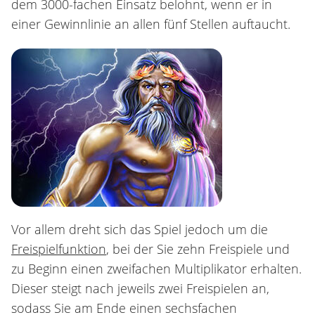
dem 3000-fachen Einsatz belohnt, wenn er in
einer Gewinnlinie an allen fünf Stellen auftaucht.
Vor allem dreht sich das Spiel jedoch um die
Freispielfunktion
, bei der Sie zehn Freispiele und
zu Beginn einen zweifachen Multiplikator erhalten.
Dieser steigt nach jeweils zwei Freispielen an,
sodass Sie am Ende einen sechsfachen