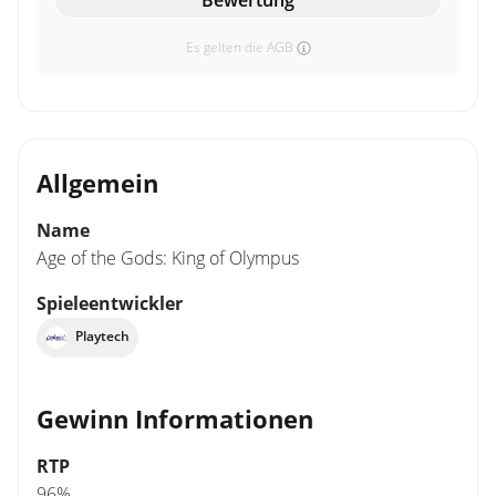
Bewertung
Es gelten die AGB
Allgemein
Name
Age of the Gods: King of Olympus
Spieleentwickler
Playtech
Gewinn Informationen
RTP
96%