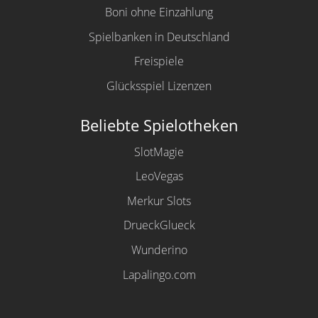
Boni ohne Einzahlung
Spielbanken in Deutschland
Freispiele
Glücksspiel Lizenzen
Beliebte Spielotheken
SlotMagie
LeoVegas
Merkur Slots
DrueckGlueck
Wunderino
Lapalingo.com