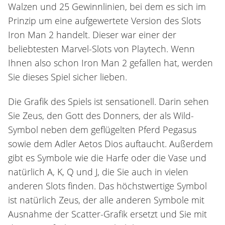
Walzen und 25 Gewinnlinien, bei dem es sich im
Prinzip um eine aufgewertete Version des Slots
Iron Man 2 handelt. Dieser war einer der
beliebtesten Marvel-Slots von Playtech. Wenn
Ihnen also schon Iron Man 2 gefallen hat, werden
Sie dieses Spiel sicher lieben.
Die Grafik des Spiels ist sensationell. Darin sehen
Sie Zeus, den Gott des Donners, der als Wild-
Symbol neben dem geflügelten Pferd Pegasus
sowie dem Adler Aetos Dios auftaucht. Außerdem
gibt es Symbole wie die Harfe oder die Vase und
natürlich A, K, Q und J, die Sie auch in vielen
anderen Slots finden. Das höchstwertige Symbol
ist natürlich Zeus, der alle anderen Symbole mit
Ausnahme der Scatter-Grafik ersetzt und Sie mit