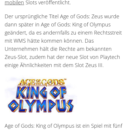
mobilen
Slots veröffentlicht.
Der ursprüngliche Titel Age of Gods: Zeus wurde
dann später in Age of Gods: King of Olympus
geändert, da es andernfalls zu einem Rechtsstreit
mit WMS hätte kommen können. Das
Unternehmen hält die Rechte am bekannten
Zeus-Slot, zudem hat der neue Slot von Playtech
einige Ähnlichkeiten mit dem Slot Zeus III.
Age of Gods: King of Olympus ist ein Spiel mit fünf