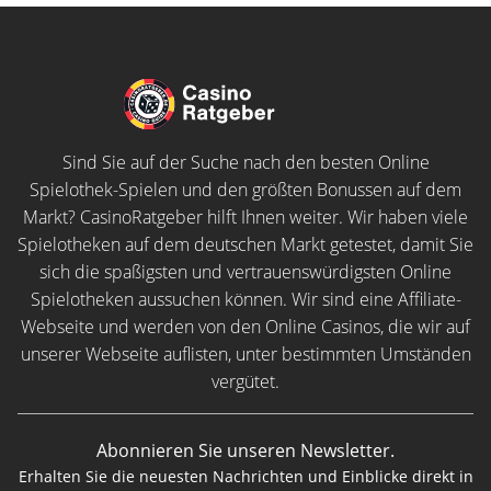
Sind Sie auf der Suche nach den besten Online
Spielothek-Spielen und den größten Bonussen auf dem
Markt? CasinoRatgeber hilft Ihnen weiter. Wir haben viele
Spielotheken auf dem deutschen Markt getestet, damit Sie
sich die spaßigsten und vertrauenswürdigsten Online
Spielotheken aussuchen können. Wir sind eine Affiliate-
Webseite und werden von den Online Casinos, die wir auf
unserer Webseite auflisten, unter bestimmten Umständen
vergütet.
Abonnieren Sie unseren Newsletter.
Erhalten Sie die neuesten Nachrichten und Einblicke direkt in