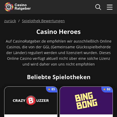
zurück
Spielothek Bewertungen
Casino Heroes
Auf CasinoRatgeber.de empfehlen wir ausschließlich Online
Casinos, die von der GGL (Gemeinsame Glücksspielbehörde
der Länder) reguliert werden und lizenziert wurden. Dieses
Online Casino verfügt aktuell nicht über eine solche Lizenz
und wird daher von uns nicht empfohlen
Beliebte Spielotheken
85
86