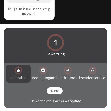
18+ | Glücksspiel kann süchtig
machen |
Bzga.de/service/infotelefone/gluecksspielsucht
| Umsatzbedingungen: 35x,
Frist: 30 Tage
(Einzahlungsbonus), 7 Tage
(Freispiele) |
Es gelten die
1
Teilnahmebedingungen des
Spielothek
Bewertung
Beliebtheit
Bedingungen
Benutzerfreundlichkeit
Kundenservice
1/100
Bewertet von
Casino Ratgeber