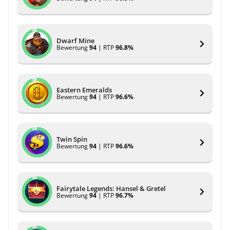
Dwarf Mine
Bewertung
94
| RTP
96.8%
Eastern Emeralds
Bewertung
94
| RTP
96.6%
Twin Spin
Bewertung
94
| RTP
96.6%
Fairytale Legends: Hansel & Gretel
Bewertung
94
| RTP
96.7%