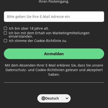
Ihren Posteingang.
Ich bin über 18 Jahre alt.
Ich bin mit dem Erhalt von Marketingmitteilungen
einverstanden.
Ich stimme der Cookie-Richtlinie zu.
Anmelden
Mit dem Absenden Ihrer E-Mail erklären Sie, dass Sie unsere
Datenschutz- und Cookie-Richtlinien gelesen und akzeptiert
haben.
Deutsch