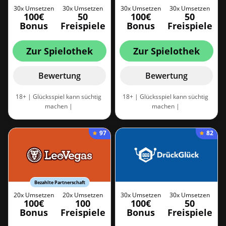
30x Umsetzen
30x Umsetzen
30x Umsetzen
30x Umsetzen
100€
50
100€
50
Bonus
Freispiele
Bonus
Freispiele
Zur Spielothek
Zur Spielothek
Bewertung
Bewertung
18+ | Glücksspiel kann süchtig
18+ | Glücksspiel kann süchtig
machen |
machen |
Bzga.de/service/infotelefone/gluecksspielsucht
Bzga.de/service/infotelefone/glueckss
| Nur neue Spieler. 100 %
| 100 % Match-Einzahlung | 30
97
82
Willkommensbonus bis zu 100 €
Tage, um die
belohnt + 50 Freispiele. 30x
Verdienstvoraussetzung zu
Umsatzbedingung. |
Es gelten
erfüllen |
Es gelten die
die Teilnahmebedingungen des
Teilnahmebedingungen des
Spielothek
Spielothek
Bezahlte Partnerschaft
20x Umsetzen
20x Umsetzen
30x Umsetzen
30x Umsetzen
100€
100
100€
50
Bonus
Freispiele
Bonus
Freispiele