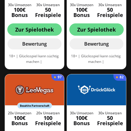
30x Umsetzen
30x Umsetzen
30x Umsetzen
30x Umsetzen
100€
50
100€
50
Bonus
Freispiele
Bonus
Freispiele
Zur Spielothek
Zur Spielothek
Bewertung
Bewertung
18+ | Glücksspiel kann süchtig
18+ | Glücksspiel kann süchtig
machen |
machen |
Bzga.de/service/infotelefone/gluecksspielsucht
Bzga.de/service/infotelefone/glueckss
| Nur neue Spieler. 100 %
| 100 % Match-Einzahlung | 30
97
82
Willkommensbonus bis zu 100 €
Tage, um die
belohnt + 50 Freispiele. 30x
Verdienstvoraussetzung zu
Umsatzbedingung. |
Es gelten
erfüllen |
Es gelten die
die Teilnahmebedingungen des
Teilnahmebedingungen des
Spielothek
Spielothek
Bezahlte Partnerschaft
20x Umsetzen
20x Umsetzen
30x Umsetzen
30x Umsetzen
100€
100
100€
50
Bonus
Freispiele
Bonus
Freispiele