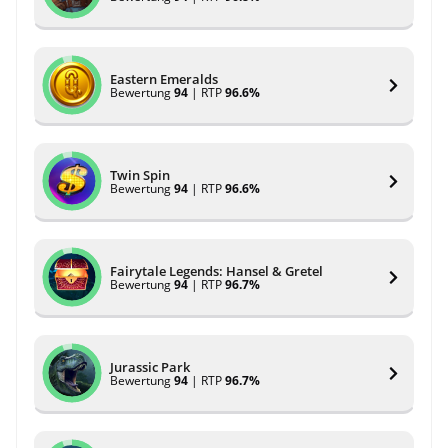
Eastern Emeralds
Bewertung
94
| RTP
96.6%
Twin Spin
Bewertung
94
| RTP
96.6%
Fairytale Legends: Hansel & Gretel
Bewertung
94
| RTP
96.7%
Jurassic Park
Bewertung
94
| RTP
96.7%