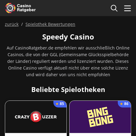
zurück
Spielothek Bewertungen
Speedy Casino
Auf CasinoRatgeber.de empfehlen wir ausschließlich Online
Casinos, die von der GGL (Gemeinsame Glücksspielbehörde
der Länder) reguliert werden und lizenziert wurden. Dieses
Online Casino verfügt aktuell nicht über eine solche Lizenz
und wird daher von uns nicht empfohlen
Beliebte Spielotheken
85
86