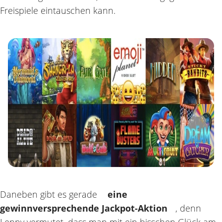
Freispiele eintauschen kann.
Daneben gibt es gerade
eine
gewinnversprechende Jackpot-Aktion
, denn