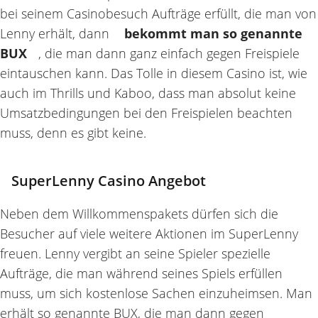
bei seinem Casinobesuch Aufträge erfüllt, die man von
Lenny erhält, dann
bekommt man so genannte
BUX
, die man dann ganz einfach gegen Freispiele
eintauschen kann. Das Tolle in diesem Casino ist, wie
auch im Thrills und Kaboo, dass man absolut keine
Umsatzbedingungen bei den Freispielen beachten
muss, denn es gibt keine.
SuperLenny Casino Angebot
Neben dem Willkommenspakets dürfen sich die
Besucher auf viele weitere Aktionen im SuperLenny
freuen. Lenny vergibt an seine Spieler spezielle
Aufträge, die man während seines Spiels erfüllen
muss, um sich kostenlose Sachen einzuheimsen. Man
erhält so genannte BUX, die man dann gegen