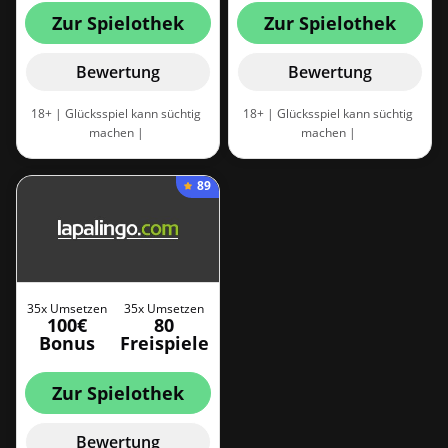
Zur Spielothek
Zur Spielothek
Bewertung
Bewertung
18+ | Glücksspiel kann süchtig
18+ | Glücksspiel kann süchtig
machen |
machen |
Bzga.de/service/infotelefone/gluecksspielsucht
Bzga.de/service/infotelefone/glueckss
| Glücksspiel kann süchtig
| Umsatzbedingungen: 30x,
89
machen! Hilfe unter
Frist: 30 Tage |
Es gelten die
www.buwei.de. AGBs gelten.
Teilnahmebedingungen des
LVSports Limited FN: C94854.
Spielothek
Amtliche Whitelist der GGL mit
Lizenz vom 27.02.2023: 208.1.1-
12254-2021/48. LeoVegas zahlt
uns eine anteilige Vergütung aus
35x Umsetzen
35x Umsetzen
100€
80
eventuellen Gewinnen, die
Bonus
Freispiele
LeoVegas aus dieser Bewertung
erzielen kann |
Es gelten die
Teilnahmebedingungen des
Zur Spielothek
Spielothek
Bewertung