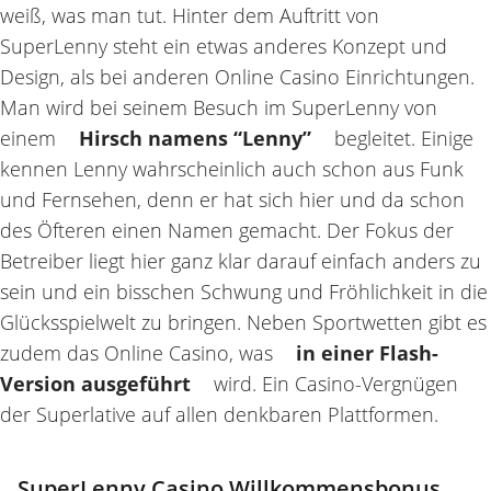
weiß, was man tut. Hinter dem Auftritt von
SuperLenny steht ein etwas anderes Konzept und
Design, als bei anderen Online Casino Einrichtungen.
Man wird bei seinem Besuch im SuperLenny von
einem
Hirsch namens “Lenny”
begleitet. Einige
kennen Lenny wahrscheinlich auch schon aus Funk
und Fernsehen, denn er hat sich hier und da schon
des Öfteren einen Namen gemacht. Der Fokus der
Betreiber liegt hier ganz klar darauf einfach anders zu
sein und ein bisschen Schwung und Fröhlichkeit in die
Glücksspielwelt zu bringen. Neben Sportwetten gibt es
zudem das Online Casino, was
in einer Flash-
Version ausgeführt
wird. Ein Casino-Vergnügen
der Superlative auf allen denkbaren Plattformen.
SuperLenny Casino Willkommensbonus