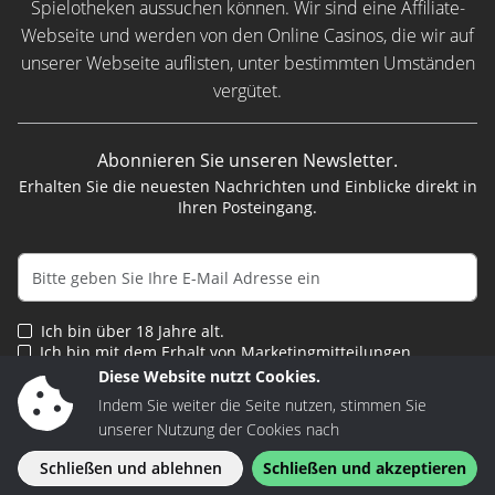
Spielotheken aussuchen können. Wir sind eine Affiliate-
Webseite und werden von den Online Casinos, die wir auf
unserer Webseite auflisten, unter bestimmten Umständen
vergütet.
Abonnieren Sie unseren Newsletter.
Erhalten Sie die neuesten Nachrichten und Einblicke direkt in
Ihren Posteingang.
Ich bin über 18 Jahre alt.
Ich bin mit dem Erhalt von Marketingmitteilungen
einverstanden.
Diese Website nutzt Cookies.
Ich stimme der Cookie-Richtlinie zu.
Indem Sie weiter die Seite nutzen, stimmen Sie
unserer Nutzung der Cookies nach
Anmelden
Schließen und ablehnen
Schließen und akzeptieren