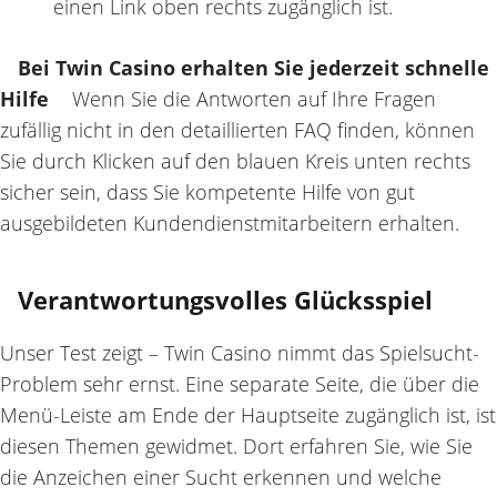
einen Link oben rechts zugänglich ist.
Bei Twin Casino erhalten Sie jederzeit schnelle
Hilfe
Wenn Sie die Antworten auf Ihre Fragen
zufällig nicht in den detaillierten FAQ finden, können
Sie durch Klicken auf den blauen Kreis unten rechts
sicher sein, dass Sie kompetente Hilfe von gut
ausgebildeten Kundendienstmitarbeitern erhalten.
Verantwortungsvolles Glücksspiel
Unser Test zeigt – Twin Casino nimmt das Spielsucht-
Problem sehr ernst. Eine separate Seite, die über die
Menü-Leiste am Ende der Hauptseite zugänglich ist, ist
diesen Themen gewidmet. Dort erfahren Sie, wie Sie
die Anzeichen einer Sucht erkennen und welche