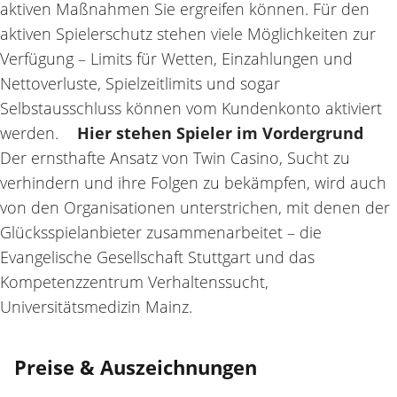
aktiven Maßnahmen Sie ergreifen können. Für den
aktiven Spielerschutz stehen viele Möglichkeiten zur
Verfügung – Limits für Wetten, Einzahlungen und
Nettoverluste, Spielzeitlimits und sogar
Selbstausschluss können vom Kundenkonto aktiviert
werden.
Hier stehen Spieler im Vordergrund
Der ernsthafte Ansatz von Twin Casino, Sucht zu
verhindern und ihre Folgen zu bekämpfen, wird auch
von den Organisationen unterstrichen, mit denen der
Glücksspielanbieter zusammenarbeitet – die
Evangelische Gesellschaft Stuttgart und das
Kompetenzzentrum Verhaltenssucht,
Universitätsmedizin Mainz.
Preise & Auszeichnungen