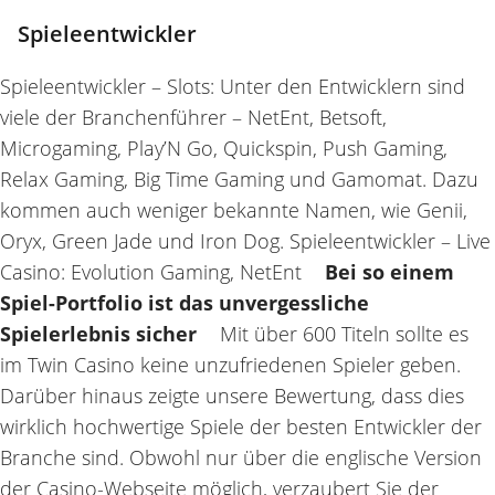
Spieleentwickler
Spieleentwickler – Slots: Unter den Entwicklern sind
viele der Branchenführer – NetEnt, Betsoft,
Microgaming, Play’N Go, Quickspin, Push Gaming,
Relax Gaming, Big Time Gaming und Gamomat. Dazu
kommen auch weniger bekannte Namen, wie Genii,
Oryx, Green Jade und Iron Dog. Spieleentwickler – Live
Casino: Evolution Gaming, NetEnt
Bei so einem
Spiel-Portfolio ist das unvergessliche
Spielerlebnis sicher
Mit über 600 Titeln sollte es
im Twin Casino keine unzufriedenen Spieler geben.
Darüber hinaus zeigte unsere Bewertung, dass dies
wirklich hochwertige Spiele der besten Entwickler der
Branche sind. Obwohl nur über die englische Version
der Casino-Webseite möglich, verzaubert Sie der