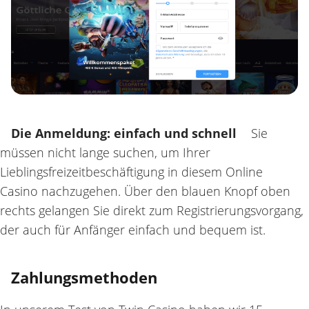
Die Anmeldung: einfach und schnell
Sie
müssen nicht lange suchen, um Ihrer
Lieblingsfreizeitbeschäftigung in diesem Online
Casino nachzugehen. Über den blauen Knopf oben
rechts gelangen Sie direkt zum Registrierungsvorgang,
der auch für Anfänger einfach und bequem ist.
Zahlungsmethoden