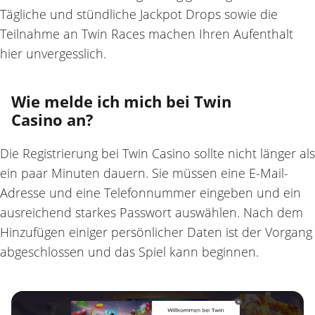
Tägliche und stündliche Jackpot Drops sowie die
Teilnahme an Twin Races machen Ihren Aufenthalt
hier unvergesslich.
Wie melde ich mich bei Twin
Casino an?
Die Registrierung bei Twin Casino sollte nicht länger als
ein paar Minuten dauern. Sie müssen eine E-Mail-
Adresse und eine Telefonnummer eingeben und ein
ausreichend starkes Passwort auswählen. Nach dem
Hinzufügen einiger persönlicher Daten ist der Vorgang
abgeschlossen und das Spiel kann beginnen.