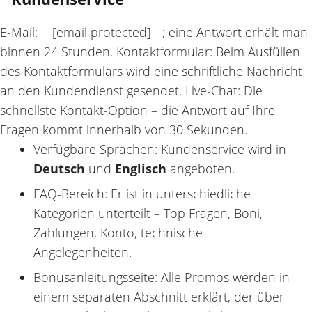
E-Mail:
[email protected]
; eine Antwort erhält man
binnen 24 Stunden. Kontaktformular: Beim Ausfüllen
des Kontaktformulars wird eine schriftliche Nachricht
an den Kundendienst gesendet. Live-Chat: Die
schnellste Kontakt-Option – die Antwort auf Ihre
Fragen kommt innerhalb von 30 Sekunden.
Verfügbare Sprachen: Kundenservice wird in
Deutsch
und
Englisch
angeboten.
FAQ-Bereich: Er ist in unterschiedliche
Kategorien unterteilt – Top Fragen, Boni,
Zahlungen, Konto, technische
Angelegenheiten.
Bonusanleitungsseite: Alle Promos werden in
einem separaten Abschnitt erklärt, der über