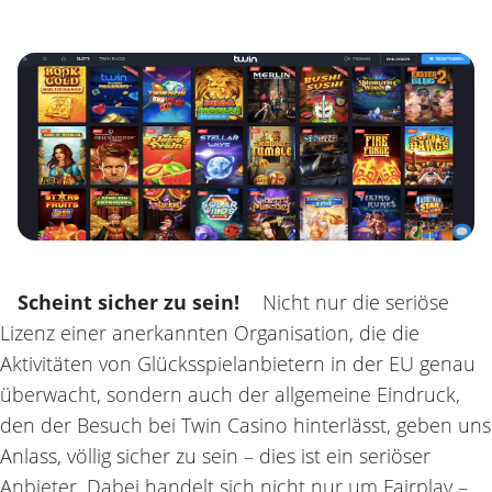
Scheint sicher zu sein!
Nicht nur die seriöse
Lizenz einer anerkannten Organisation, die die
Aktivitäten von Glücksspielanbietern in der EU genau
überwacht, sondern auch der allgemeine Eindruck,
den der Besuch bei Twin Casino hinterlässt, geben uns
Anlass, völlig sicher zu sein – dies ist ein seriöser
Anbieter. Dabei handelt sich nicht nur um Fairplay –