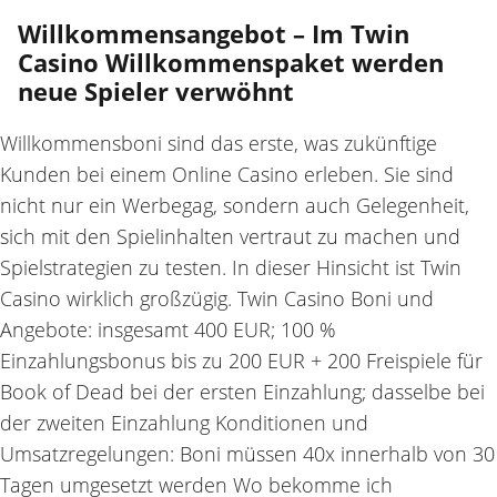
Willkommensangebot – Im Twin
Casino Willkommenspaket werden
neue Spieler verwöhnt
Willkommensboni sind das erste, was zukünftige
Kunden bei einem Online Casino erleben. Sie sind
nicht nur ein Werbegag, sondern auch Gelegenheit,
sich mit den Spielinhalten vertraut zu machen und
Spielstrategien zu testen. In dieser Hinsicht ist Twin
Casino wirklich großzügig. Twin Casino Boni und
Angebote: insgesamt 400 EUR; 100 %
Einzahlungsbonus bis zu 200 EUR + 200 Freispiele für
Book of Dead bei der ersten Einzahlung; dasselbe bei
der zweiten Einzahlung Konditionen und
Umsatzregelungen: Boni müssen 40x innerhalb von 30
Tagen umgesetzt werden Wo bekomme ich