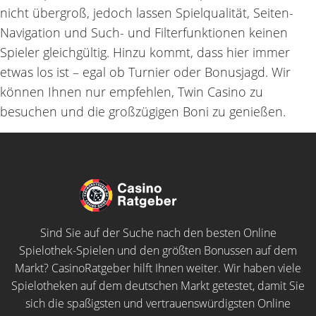
nicht übergroß, jedoch lassen Spielqualität, Seiten-
Navigation und Such- und Filterfunktionen keinen
Spieler gleichgültig. Hinzu kommt, dass hier immer
etwas los ist – egal ob Turnier oder Bonusjagd. Wir
können Ihnen nur empfehlen, Twin Casino zu
besuchen und die großzügigen Boni zu genießen.
Sind Sie auf der Suche nach den besten Online
Spielothek-Spielen und den größten Bonussen auf dem
Markt? CasinoRatgeber hilft Ihnen weiter. Wir haben viele
Spielotheken auf dem deutschen Markt getestet, damit Sie
sich die spaßigsten und vertrauenswürdigsten Online