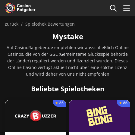
zurück
Spielothek Bewertungen
Mystake
Auf CasinoRatgeber.de empfehlen wir ausschließlich Online
Casinos, die von der GGL (Gemeinsame Glücksspielbehörde
der Länder) reguliert werden und lizenziert wurden. Dieses
Online Casino verfügt aktuell nicht über eine solche Lizenz
und wird daher von uns nicht empfohlen
Beliebte Spielotheken
85
86