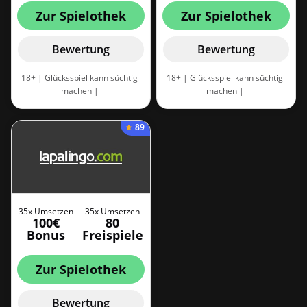
Zur Spielothek
Zur Spielothek
Bewertung
Bewertung
18+ | Glücksspiel kann süchtig
18+ | Glücksspiel kann süchtig
machen |
machen |
Bzga.de/service/infotelefone/gluecksspielsucht
Bzga.de/service/infotelefone/glueckss
| Glücksspiel kann süchtig
| Umsatzbedingungen: 30x,
89
machen! Hilfe unter
Frist: 30 Tage |
Es gelten die
www.buwei.de. AGBs gelten.
Teilnahmebedingungen des
LVSports Limited FN: C94854.
Spielothek
Amtliche Whitelist der GGL mit
Lizenz vom 27.02.2023: 208.1.1-
12254-2021/48. LeoVegas zahlt
uns eine anteilige Vergütung aus
35x Umsetzen
35x Umsetzen
100€
80
eventuellen Gewinnen, die
Bonus
Freispiele
LeoVegas aus dieser Bewertung
erzielen kann |
Es gelten die
Teilnahmebedingungen des
Zur Spielothek
Spielothek
Bewertung