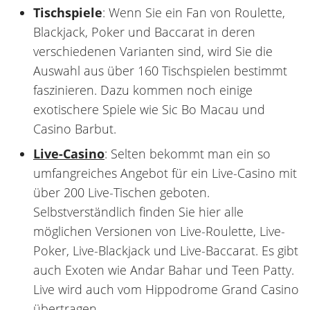
Tischspiele
: Wenn Sie ein Fan von Roulette,
Blackjack, Poker und Baccarat in deren
verschiedenen Varianten sind, wird Sie die
Auswahl aus über 160 Tischspielen bestimmt
faszinieren. Dazu kommen noch einige
exotischere Spiele wie Sic Bo Macau und
Casino Barbut.
Live-Casino
: Selten bekommt man ein so
umfangreiches Angebot für ein Live-Casino mit
über 200 Live-Tischen geboten.
Selbstverständlich finden Sie hier alle
möglichen Versionen von Live-Roulette, Live-
Poker, Live-Blackjack und Live-Baccarat. Es gibt
auch Exoten wie Andar Bahar und Teen Patty.
Live wird auch vom Hippodrome Grand Casino
übertragen.