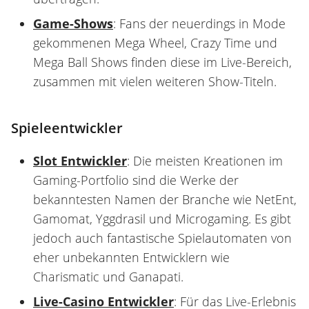
Game-Shows
: Fans der neuerdings in Mode
gekommenen Mega Wheel, Crazy Time und
Mega Ball Shows finden diese im Live-Bereich,
zusammen mit vielen weiteren Show-Titeln.
Spieleentwickler
Slot Entwickler
: Die meisten Kreationen im
Gaming-Portfolio sind die Werke der
bekanntesten Namen der Branche wie NetEnt,
Gamomat, Yggdrasil und Microgaming. Es gibt
jedoch auch fantastische Spielautomaten von
eher unbekannten Entwicklern wie
Charismatic und Ganapati.
Live-Casino Entwickler
: Für das Live-Erlebnis