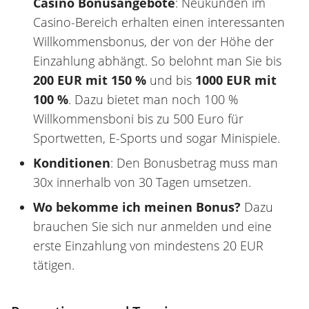
Casino Bonusangebote
: Neukunden im
Casino-Bereich erhalten einen interessanten
Willkommensbonus, der von der Höhe der
Einzahlung abhängt. So belohnt man Sie bis
200 EUR mit 150 %
und
bis
1000 EUR mit
100 %
. Dazu bietet man noch 100 %
Willkommensboni bis zu 500 Euro für
Sportwetten, E-Sports und sogar Minispiele.
Konditionen
: Den Bonusbetrag muss man
30x innerhalb von 30 Tagen umsetzen.
Wo bekomme ich meinen Bonus?
Dazu
brauchen Sie sich nur anmelden und eine
erste Einzahlung von mindestens 20 EUR
tätigen.