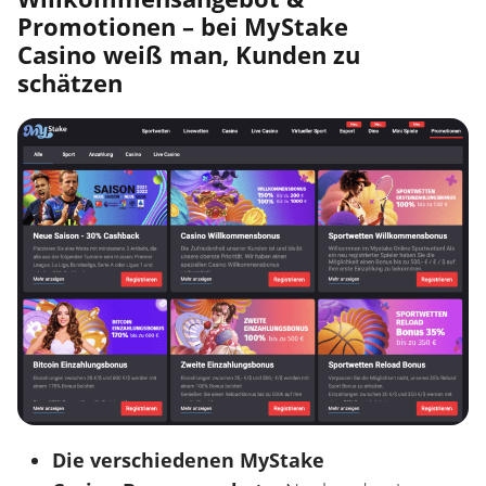
Promotionen – bei MyStake
Casino weiß man, Kunden zu
schätzen
Die verschiedenen MyStake