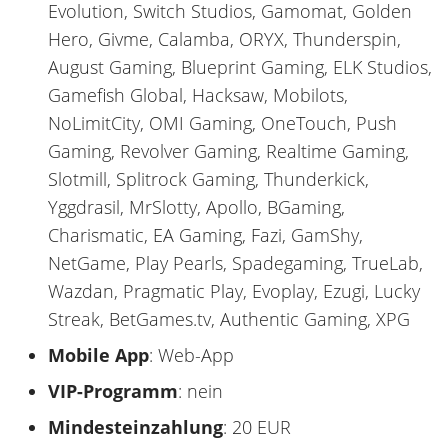
Evolution, Switch Studios, Gamomat, Golden
Hero, Givme, Calamba, ORYX, Thunderspin,
August Gaming, Blueprint Gaming, ELK Studios,
Gamefish Global, Hacksaw, Mobilots,
NoLimitCity, OMI Gaming, OneTouch, Push
Gaming, Revolver Gaming, Realtime Gaming,
Slotmill, Splitrock Gaming, Thunderkick,
Yggdrasil, MrSlotty, Apollo, BGaming,
Charismatic, EA Gaming, Fazi, GamShy,
NetGame, Play Pearls, Spadegaming, TrueLab,
Wazdan, Pragmatic Play, Evoplay, Ezugi, Lucky
Streak, BetGames.tv, Authentic Gaming, XPG
Mobile App
: Web-App
VIP-Programm
: nein
Mindesteinzahlung
: 20 EUR