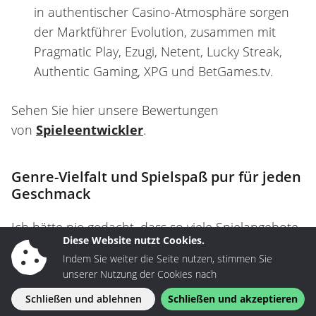
in authentischer Casino-Atmosphäre sorgen
der Marktführer Evolution, zusammen mit
Pragmatic Play, Ezugi, Netent, Lucky Streak,
Authentic Gaming, XPG und BetGames.tv.
Sehen Sie hier unsere Bewertungen
von
Spieleentwickler
.
Genre-Vielfalt und Spielspaß pur für jeden
Geschmack
Ich hätte nie gedacht, dass so viele Spielangebote
Diese Website nutzt Cookies.
und sogar Sportwetten an einem Ort Platz finden.
Indem Sie weiter die Seite nutzen, stimmen Sie
Und wem die zahlreichen Slots, Tischspiele und
unserer Nutzung der Cookies nach
das riesige Live-Casino nicht genug sind, der kann
Schließen und ablehnen
Schließen und akzeptieren
auch mit Sofortspielen und Rubbellosen Spaß