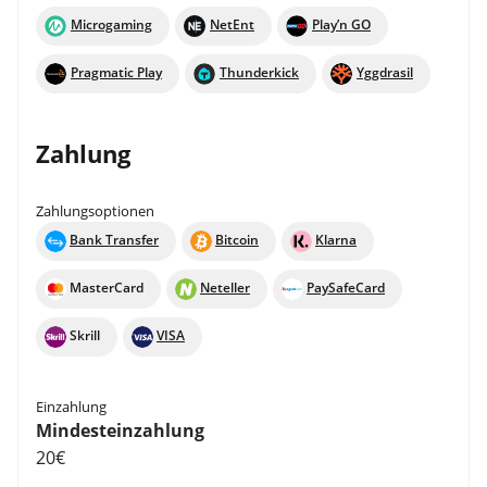
Microgaming
NetEnt
Play’n GO
Pragmatic Play
Thunderkick
Yggdrasil
Zahlung
Zahlungsoptionen
Bank Transfer
Bitcoin
Klarna
MasterCard
Neteller
PaySafeCard
Skrill
VISA
Einzahlung
Mindesteinzahlung
20€