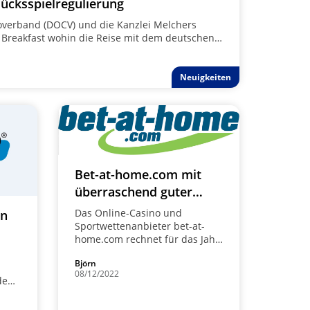
lücksspielregulierung
overband (DOCV) und die Kanzlei Melchers
 Breakfast wohin die Reise mit dem deutschen
ht – und was die Zukunft für die Spieler bringt.
Neuigkeiten
Bet-at-home.com mit
überraschend guter
Umsatzprognose
Das Online-Casino und
en
Sportwettenanbieter bet-at-
home.com rechnet für das Jahr
2022 mit einem Brutto-Ertrag
Björn
von fast 54 Millionen Euro
08/12/2022
(bisher zwischen 45 und 50
den
Millionen Euro). Das b…
war
e