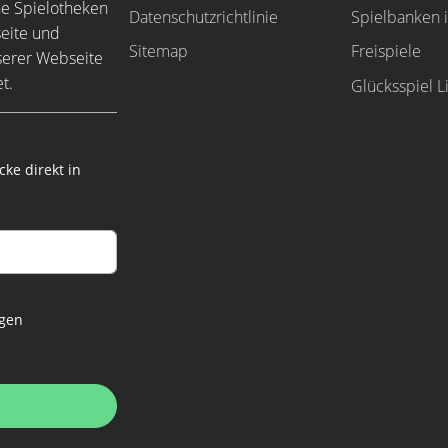
ne Spielotheken
Datenschutzrichtlinie
Spielbanken 
seite und
Sitemap
Freispiele
serer Webseite
t.
Glücksspiel L
ke direkt in
ngen