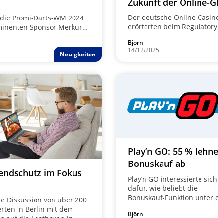
Zukunft der Online-G
Der deutsche Online Casin
n die Promi-Darts-WM 2024
erörterten beim Regulatory
ominenten Sponsor Merkur
Glücksspielstaatsvertrag ge
uke Humphries.
Björn
14/12/2025
Neuigkeiten
Play’n GO: 55 % lehn
Bonuskauf ab
endschutz im Fokus
Play’n GO interessierte sich
dafür, wie beliebt die
Bonuskauf-Funktion unter 
e Diskussion von über 200
Spielern ist. Das Ergebnis 
rten in Berlin mit dem
Björn
nicht nur für Play’n GO ein