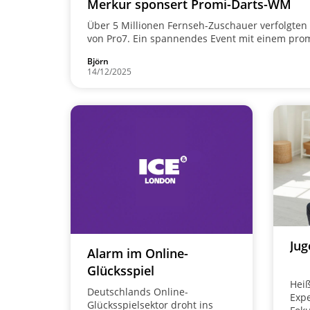
Merkur sponsert Promi-Darts-WM
Über 5 Millionen Fernseh-Zuschauer verfolgte
von Pro7. Ein spannendes Event mit einem pr
und guten Athleten wie dem Dartweltmeister L
Björn
14/12/2025
Jug
Alarm im Online-
Glücksspiel
Heiß
Deutschlands Online-
Expe
Glücksspielsektor droht ins