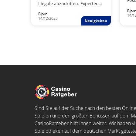
Foku
Illegale abzudriften. Experten
Comp
fordern dringend
Björ
dri
Björn
regulatorische Anpassungen,
14/1
Juge
14/12/2025
um die Krise abzuwenden und
Neuigkeiten
Spie
die Zukunft der Online
und 
Spielotheken zu sichern.
die
digi
Sind Sie auf der Suche nach den besten Online
Spielen und den größten Bonussen auf dem Ma
CasinoRatgeber hilft Ihnen weiter. Wir haben vi
Spielotheken auf dem deutschen Markt getestet