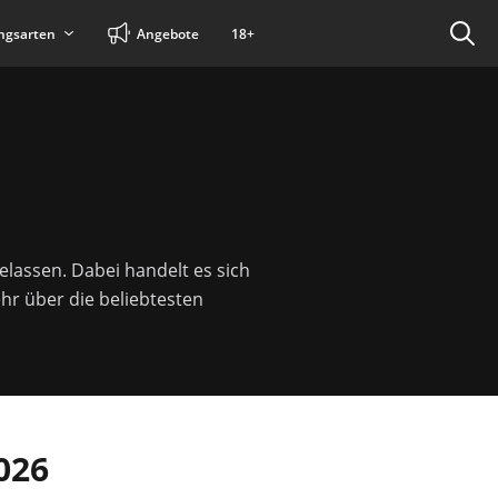
ngsarten
Angebote
18+
elassen. Dabei handelt es sich
hr über die beliebtesten
026