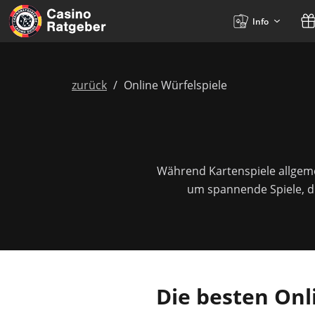
Info
zurück
Online Würfelspiele
Während Kartenspiele allgemei
um spannende Spiele, di
Die besten Onl