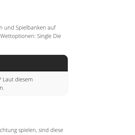
hen und Spielbanken auf
 Wettoptionen: Single Die
? Laut diesem
en.
chtung spielen, sind diese