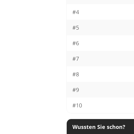
#4
#5
#6
#7
#8
#9
#10
Wussten Sie schon?