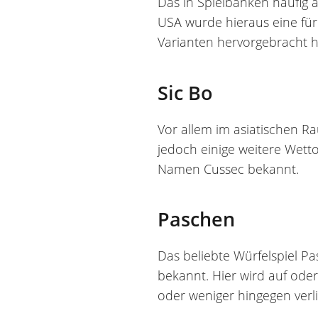
Das in Spielbanken häufig 
USA wurde hieraus eine für 
Varianten hervorgebracht h
Sic Bo
Vor allem im asiatischen Ra
jedoch einige weitere Wetto
Namen Cussec bekannt.
Paschen
Das beliebte Würfelspiel P
bekannt. Hier wird auf ode
oder weniger hingegen verli