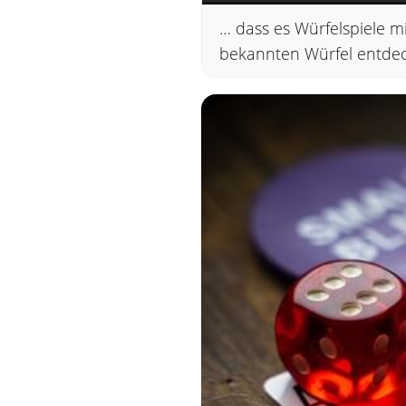
… dass es Würfelspiele m
bekannten Würfel entdec