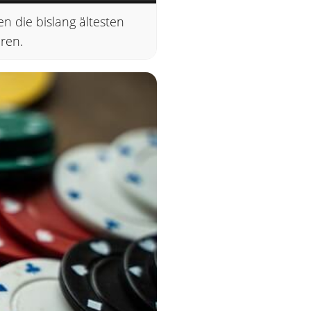
n die bislang ältesten
ren.