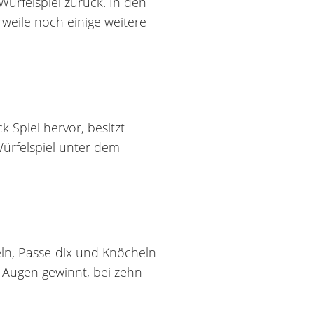
Würfelspiel zurück. In den
rweile noch einige weitere
 Spiel hervor, besitzt
Würfelspiel unter dem
eln, Passe-dix und Knöcheln
 Augen gewinnt, bei zehn