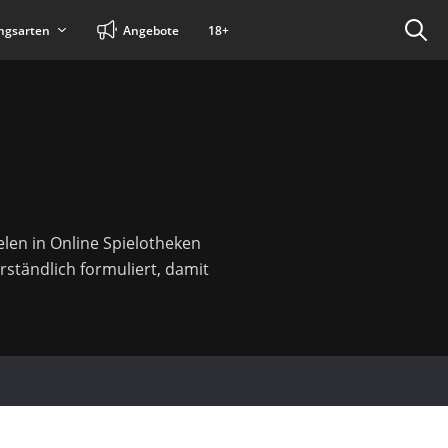
ngsarten
Angebote
18+
elen in Online Spielotheken
rständlich formuliert, damit