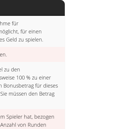
ahme für
öglicht, für einen
s Geld zu spielen.
en.
el zu den
lsweise 100 % zu einer
n Bonusbetrag für dieses
, Sie müssen den Betrag
em Spieler hat, bezogen
e Anzahl von Runden