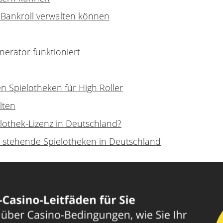
e Bankroll verwalten können
nerator funktioniert
n Spielotheken für High Roller
lten
ielothek-Lizenz in Deutschland?
e stehende Spielotheken in Deutschland