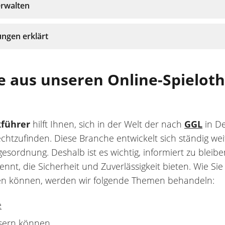
erwalten
ngen erklärt
 aus unseren Online-Spieloth
kführer
hilft Ihnen, sich in der Welt der nach
GGL
in De
chtzufinden. Diese Branche entwickelt sich ständig we
gesordnung. Deshalb ist es wichtig, informiert zu blei
kennt, die Sicherheit und Zuverlässigkeit bieten. Wie S
en können, werden wir folgende Themen behandeln:
e
ssern können