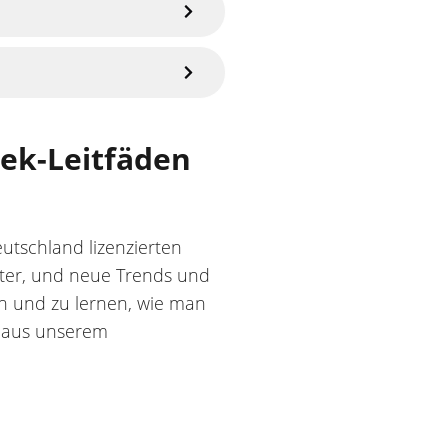
ek-Leitfäden
utschland lizenzierten
iter, und neue Trends und
ben und zu lernen, wie man
ie aus unserem