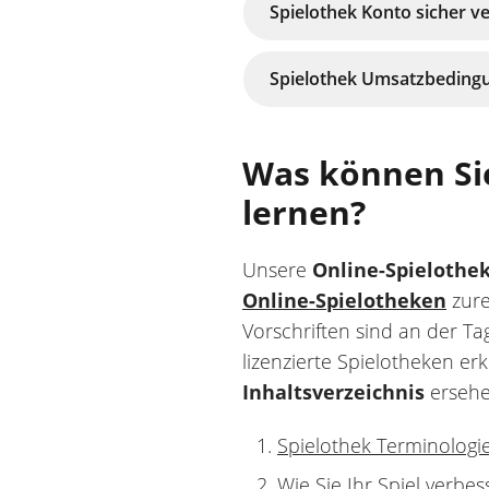
Spielothek Konto sicher v
Spielothek Umsatzbedingu
Was können Sie
lernen?
Unsere
Online-Spielothe
Online-Spielotheken
zure
Vorschriften sind an der Ta
lizenzierte Spielotheken er
Inhaltsverzeichnis
erseh
Spielothek Terminologi
Wie Sie Ihr Spiel verbe