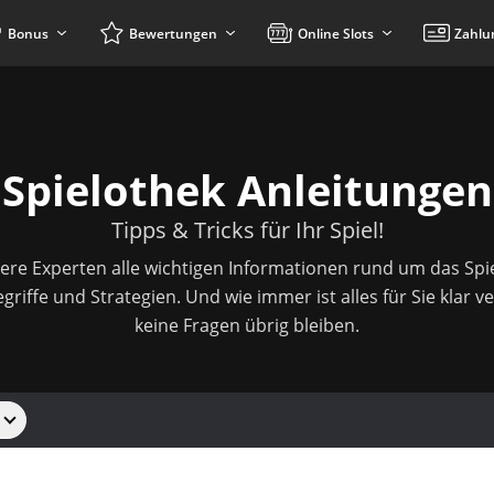
Bonus
Bewertungen
Online Slots
Zahlu
Spielothek Anleitungen
Tipps & Tricks für Ihr Spiel!
ere Experten alle wichtigen Informationen rund um das Spi
ffe und Strategien. Und wie immer ist alles für Sie klar ve
keine Fragen übrig bleiben.