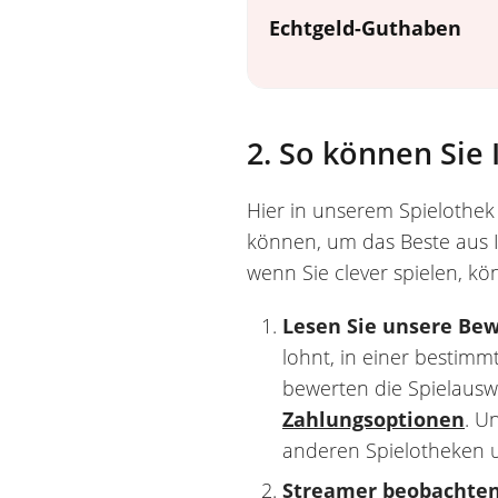
Echtgeld-Guthaben
2. So können Sie 
Hier in unserem Spielothek 
können, um das Beste aus I
wenn Sie clever spielen, k
Lesen Sie unsere Be
lohnt, in einer bestimm
bewerten die Spielauswa
Zahlungsoptionen
. U
anderen Spielotheken u
Streamer beobachte