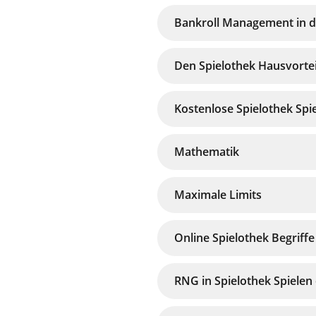
Bankroll Management in d
Den Spielothek Hausvortei
Kostenlose Spielothek Spi
Mathematik
Maximale Limits
Online Spielothek Begriffe
RNG in Spielothek Spielen 