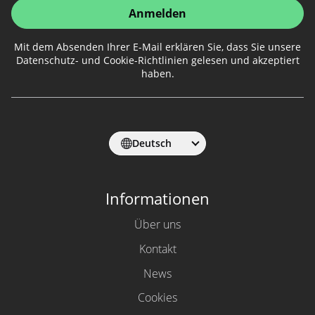
Anmelden
Mit dem Absenden Ihrer E-Mail erklären Sie, dass Sie unsere
Datenschutz- und Cookie-Richtlinien gelesen und akzeptiert
haben.
Deutsch
Informationen
Über uns
Kontakt
News
Cookies