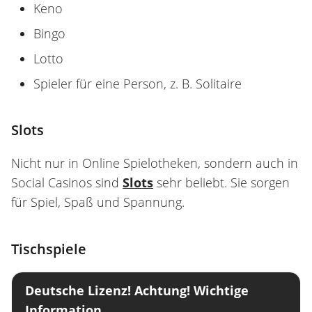
Keno
Bingo
Lotto
Spieler für eine Person, z. B. Solitaire
Slots
Nicht nur in Online Spielotheken, sondern auch in
Social Casinos sind
Slots
sehr beliebt. Sie sorgen
für Spiel, Spaß und Spannung.
Tischspiele
Deutsche Lizenz! Achtung! Wichtige
Information.