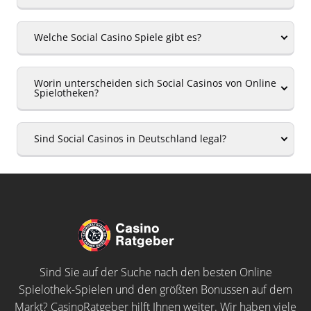
Welche Social Casino Spiele gibt es?
Worin unterscheiden sich Social Casinos von Online
Spielotheken?
Sind Social Casinos in Deutschland legal?
Sind Sie auf der Suche nach den besten Online
Spielothek-Spielen und den größten Bonussen auf dem
Markt? CasinoRatgeber hilft Ihnen weiter. Wir haben viele