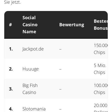
Sie jetzt.
Social
Bester
#
Casino
Bewertung
Bonus
Name
150.000
1.
Jackpot.de
–
Chips
5 Mio.
2.
Huuuge
–
Chips
Big Fish
100.000
3.
–
Casino
Chips
20.000
4.
Slotomania
–