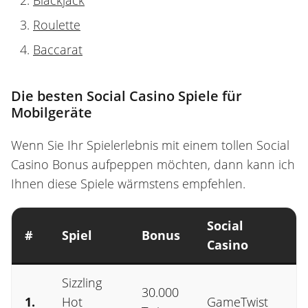
Blackjack
Roulette
Baccarat
Die besten Social Casino Spiele für
Mobilgeräte
Wenn Sie Ihr Spielerlebnis mit einem tollen Social
Casino Bonus aufpeppen möchten, dann kann ich
Ihnen diese Spiele wärmstens empfehlen.
Social
#
Spiel
Bonus
Casino
Sizzling
30.000
1.
Hot
GameTwist