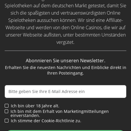
Spielotheken auf dem deutschen Markt getestet, damit Sie
sich die spaßigsten und vertrauenswürdigsten Online
Spielotheken aussuchen können. Wir sind eine Affiliate-
Webseite und werden von den Online Casinos, die wir auf
unserer Webseite auflisten, unter bestimmten Umständen
vergütet.
Abonnieren Sie unseren Newsletter.
Erhalten Sie die neuesten Nachrichten und Einblicke direkt in
Ihren Posteingang.
Ich bin über 18 Jahre alt.
Ich bin mit dem Erhalt von Marketingmitteilungen
einverstanden.
Ich stimme der Cookie-Richtlinie zu.