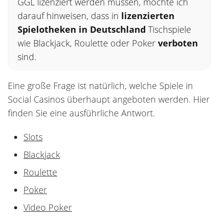
GGL lizenziert werden müssen, möchte ich
darauf hinweisen, dass in
lizenzierten
Spielotheken
in Deutschland
Tischspiele
wie Blackjack, Roulette oder Poker
verboten
sind.
Eine große Frage ist natürlich, welche Spiele in
Social Casinos überhaupt angeboten werden. Hier
finden Sie eine ausführliche Antwort.
Slots
Blackjack
Roulette
Poker
Video Poker