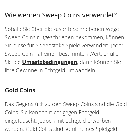
Wie werden Sweep Coins verwendet?
Sobald Sie über die zuvor beschriebenen Wege
Sweep Coins gutgeschrieben bekommen, können
Sie diese für Sweepstake Spiele verwenden. Jeder
Sweep Coin hat einen bestimmten Wert. Erfüllen
Sie die
Umsatzbedingungen
, dann können Sie
Ihre Gewinne in Echtgeld umwandeln.
Gold Coins
Das Gegenstück zu den Sweep Coins sind die Gold
Coins. Sie können nicht gegen Echtgeld
eingetauscht, jedoch mit Echtgeld erworben
werden. Gold Coins sind somit reines Spielgeld.